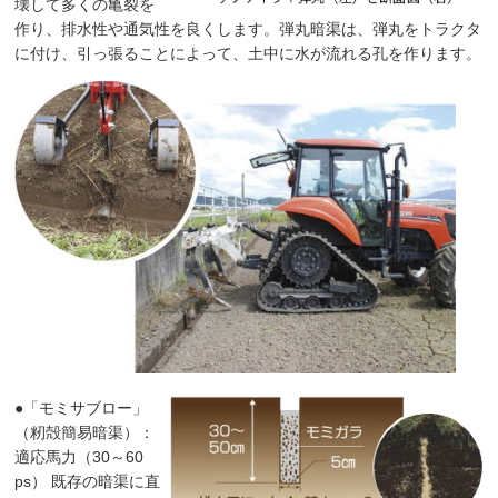
壊して多くの亀裂を
作り、排水性や通気性を良くします。弾丸暗渠は、弾丸をトラクタ
に付け、引っ張ることによって、土中に水が流れる孔を作ります。
●「モミサブロー」
（籾殻簡易暗渠）：
適応馬力（30～60
ps） 既存の暗渠に直