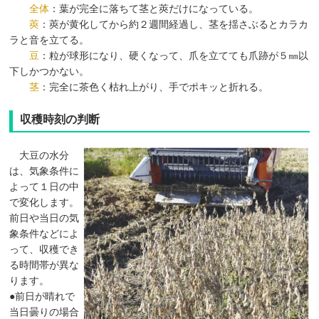
全体
：葉が完全に落ちて茎と莢だけになっている。
莢
：莢が黄化してから約２週間経過し、茎を揺さぶるとカラカ
ラと音を立てる。
豆
：粒が球形になり、硬くなって、爪を立てても爪跡が５㎜以
下しかつかない。
茎
：完全に茶色く枯れ上がり、手でポキッと折れる。
収穫時刻の判断
大豆の水分
は、気象条件に
よって１日の中
で変化します。
前日や当日の気
象条件などによ
って、収穫でき
る時間帯が異な
ります。
●前日が晴れで
当日曇りの場合