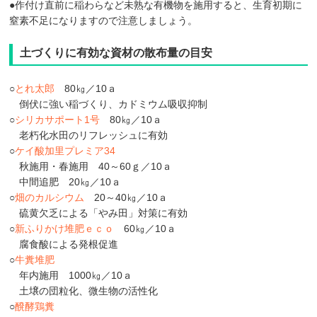
●作付け直前に稲わらなど未熟な有機物を施用すると、生育初期に
窒素不足になりますので注意しましょう。
土づくりに有効な資材の散布量の目安
○
とれ太郎
80㎏／10ａ
倒伏に強い稲づくり、カドミウム吸収抑制
○
シリカサポート1号
80㎏／10ａ
老朽化水田のリフレッシュに有効
○
ケイ酸加里プレミア34
秋施用・春施用 40～60ｇ／10ａ
中間追肥 20㎏／10ａ
○
畑のカルシウム
20～40㎏／10ａ
硫黄欠乏による「やみ田」対策に有効
○
新ふりかけ堆肥ｅｃｏ
60㎏／10ａ
腐食酸による発根促進
○
牛糞堆肥
年内施用 1000㎏／10ａ
土壌の団粒化、微生物の活性化
○
醗酵鶏糞