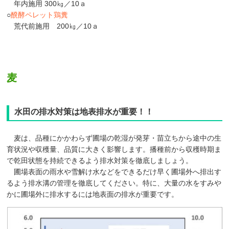
年内施用 300㎏／10ａ
○
醗酵ペレット鶏糞
荒代前施用 200㎏／10ａ
麦
水田の排水対策は地表排水が重要！！
麦は、品種にかかわらず圃場の乾湿が発芽・苗立ちから途中の生
育状況や収穫量、品質に大きく影響します。播種前から収穫時期ま
で乾田状態を持続できるよう排水対策を徹底しましょう。
圃場表面の雨水や雪解け水などをできるだけ早く圃場外へ排出す
るよう排水溝の管理を徹底してください。特に、大量の水をすみや
かに圃場外に排水するには地表面の排水が重要です。