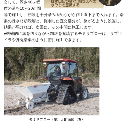
交して、深さ40㎝程
度の溝を10～20ｍ間
隔で施工し、籾殻を十分踏み固めながら作土直下まで入れます。暗
渠の疎水材籾殻層と、掘削した直交部分が、繋がるように設置し、
効果が悪ければ、次回に、その中間に施工します。
●機械的に溝を切りながら籾殻を充填するモミサブローは、サブソ
イラや弾丸暗渠のように密に施工できます。