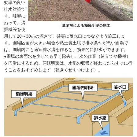
効率の良い
排水対策で
す。畦畔に
沿って、溝
掘機等を使
用して20～30㎝の深さで、確実に落水口につなぐよう施工しま
す。圃場区画が大きい場合や粘土質土壌で排水条件が悪い圃場で
は、圃場内にも適宜排水溝を作ると、効果的に排水ができます。
●圃場の表面水を少しでも早く除去し、次の作業（畝立てや播種）
を円滑にするため、額縁明渠は、水稲の収穫が終わったらすぐに行
うことをおすすめします（乾きぐせをつけます）。