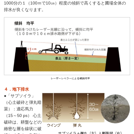
1000分の１（100ｍで10㎝）程度の傾斜で高くすると圃場全体の
排水が良くなります。
４．地下排水
●「サブソイラ」
（心土破砕と弾丸暗
渠）：適応馬力
（15～50 ps） 心土
破砕は、耕盤などの
緻密な層を線状に破