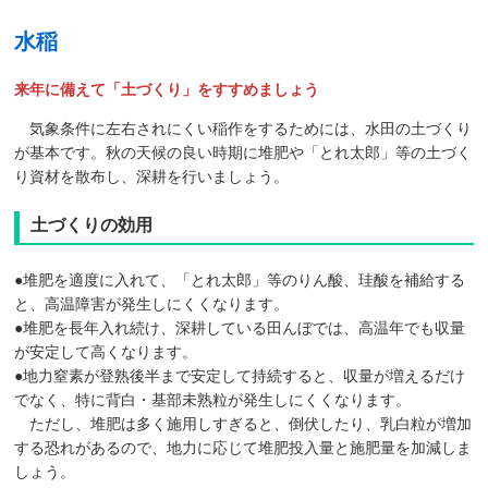
水稲
来年に備えて「土づくり」をすすめましょう
気象条件に左右されにくい稲作をするためには、水田の土づくり
が基本です。秋の天候の良い時期に堆肥や「とれ太郎」等の土づく
り資材を散布し、深耕を行いましょう。
土づくりの効用
●堆肥を適度に入れて、「とれ太郎」等のりん酸、珪酸を補給する
と、高温障害が発生しにくくなります。
●堆肥を長年入れ続け、深耕している田んぼでは、高温年でも収量
が安定して高くなります。
●地力窒素が登熟後半まで安定して持続すると、収量が増えるだけ
でなく、特に背白・基部未熟粒が発生しにくくなります。
ただし、堆肥は多く施用しすぎると、倒伏したり、乳白粒が増加
する恐れがあるので、地力に応じて堆肥投入量と施肥量を加減しま
しょう。