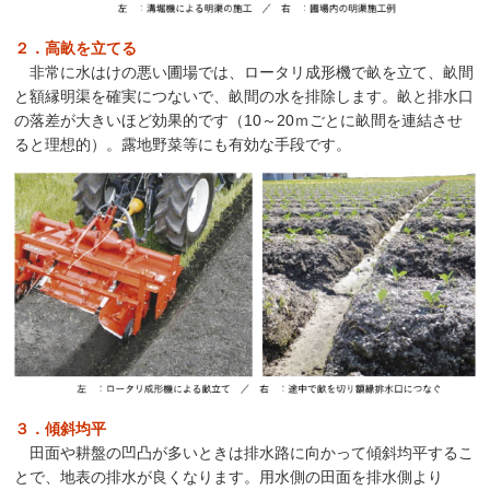
２．高畝を立てる
非常に水はけの悪い圃場では、ロータリ成形機で畝を立て、畝間
と額縁明渠を確実につないで、畝間の水を排除します。畝と排水口
の落差が大きいほど効果的です（10～20ｍごとに畝間を連結させ
ると理想的）。露地野菜等にも有効な手段です。
３．傾斜均平
田面や耕盤の凹凸が多いときは排水路に向かって傾斜均平するこ
とで、地表の排水が良くなります。用水側の田面を排水側より