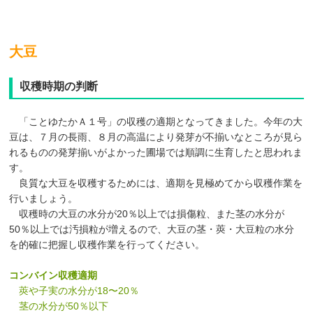
大豆
収穫時期の判断
「ことゆたかＡ１号」の収穫の適期となってきました。今年の大
豆は、７月の長雨、８月の高温により発芽が不揃いなところが見ら
れるものの発芽揃いがよかった圃場では順調に生育したと思われま
す。
良質な大豆を収穫するためには、適期を見極めてから収穫作業を
行いましょう。
収穫時の大豆の水分が20％以上では損傷粒、また茎の水分が
50％以上では汚損粒が増えるので、大豆の茎・莢・大豆粒の水分
を的確に把握し収穫作業を行ってください。
コンバイン収穫適期
莢や子実の水分が18〜20％
茎の水分が50％以下