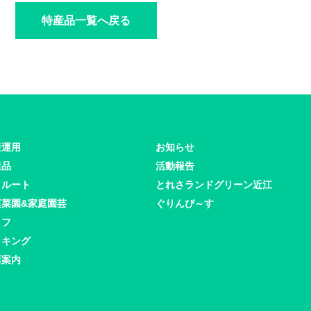
特産品一覧へ戻る
産運用
お知らせ
産品
活動報告
クルート
とれさランドグリーン近江
庭菜園&家庭園芸
ぐりんぴ～す
イフ
ッキング
店案内