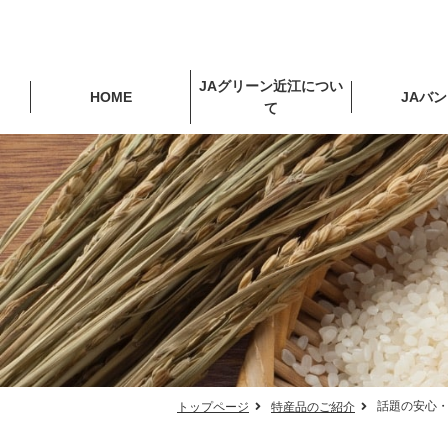
JAグリーン近江につい
HOME
JAバ
て
話題の安心
トップページ
特産品のご紹介