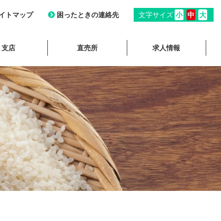
イトマップ
困ったときの連絡先
文字サイズ
小
中
大
支店
直売所
求人情報