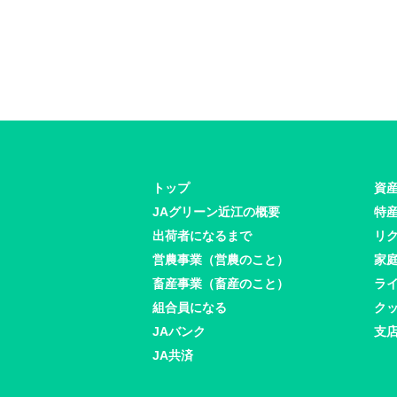
トップ
資
JAグリーン近江の概要
特
出荷者になるまで
リ
営農事業（営農のこと）
家
畜産事業（畜産のこと）
ラ
組合員になる
ク
JAバンク
支
JA共済