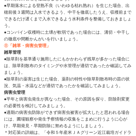
●早期落水による登熟不良（いわゆる枯れ熟れ）を生じた場合、出
穂前後３週間は入水できるよう、中干を徹底したうえ、収穫前まで
できるだけ遅くまで入水できるよう水利条件を整備しておきましょ
う。
●コンバイン収穫時に土壌が軟弱であった場合には、溝切・中干し
の徹底や間断かんがいを行いましょう。
⑧
「雑草・病害虫管理」
雑草管理
●除草剤を基準通り施用したにもかかわらず残草が多かった場合に
は、除草剤散布のタイミングや水管理が適切であったか確認してみ
ましょう。
●除草剤の薬害は生じた場合、薬剤の特性や除草剤散布時の苗の状
況、気温・水温などが適切であったかを確認してみましょう。
病害虫管理
●平年と病害虫発生が異なった場合、その原因を探り、防除剤変更
の必要性を検討してみましょう。
●適期の病害虫防除ができず病害虫被害が拡大したと思われる場合
には、圃場観察や発生予察情報の収集をこまめに行うように心が
け、早期発見・早期防除に努めるようにしましょう。
＊対応策の詳細は、「令和５年産米ＪＡグリーン近江栽培ガイドラ