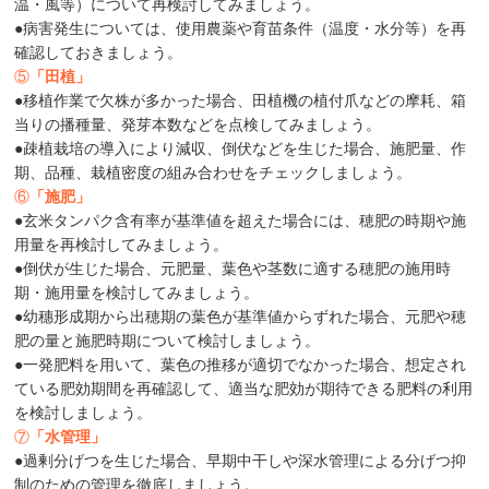
温・風等）について再検討してみましょう。
●病害発生については、使用農薬や育苗条件（温度・水分等）を再
確認しておきましょう。
⑤
「田植」
●移植作業で欠株が多かった場合、田植機の植付爪などの摩耗、箱
当りの播種量、発芽本数などを点検してみましょう。
●疎植栽培の導入により減収、倒伏などを生じた場合、施肥量、作
期、品種、栽植密度の組み合わせをチェックしましょう。
⑥
「施肥」
●玄米タンパク含有率が基準値を超えた場合には、穂肥の時期や施
用量を再検討してみましょう。
●倒伏が生じた場合、元肥量、葉色や茎数に適する穂肥の施用時
期・施用量を検討してみましょう。
●幼穗形成期から出穂期の葉色が基準値からずれた場合、元肥や穂
肥の量と施肥時期について検討しましょう。
●一発肥料を用いて、葉色の推移が適切でなかった場合、想定され
ている肥効期間を再確認して、適当な肥効が期待できる肥料の利用
を検討しましょう。
⑦
「水管理」
●過剰分げつを生じた場合、早期中干しや深水管理による分げつ抑
制のための管理を徹底しましょう。