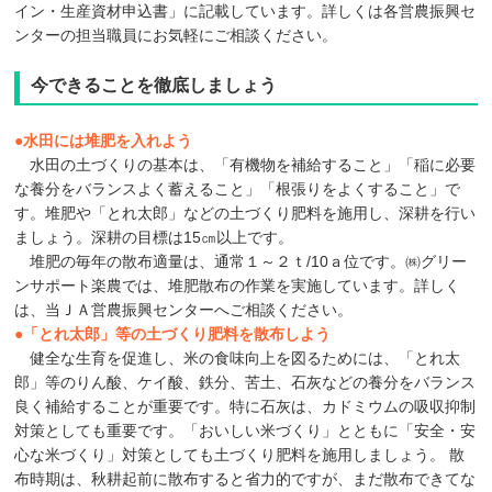
イン・生産資材申込書」に記載しています。詳しくは各営農振興セ
ンターの担当職員にお気軽にご相談ください。
今できることを徹底しましょう
●
水田には堆肥を入れよう
水田の土づくりの基本は、「有機物を補給すること」「稲に必要
な養分をバランスよく蓄えること」「根張りをよくすること」で
す。堆肥や「とれ太郎」などの土づくり肥料を施用し、深耕を行い
ましょう。深耕の目標は15㎝以上です。
堆肥の毎年の散布適量は、通常１～２ｔ/10ａ位です。㈱グリー
ンサポート楽農では、堆肥散布の作業を実施しています。詳しく
は、当ＪＡ営農振興センターへご相談ください。
●
「とれ太郎」等の土づくり肥料を散布しよう
健全な生育を促進し、米の食味向上を図るためには、「とれ太
郎」等のりん酸、ケイ酸、鉄分、苦土、石灰などの養分をバランス
良く補給することが重要です。特に石灰は、カドミウムの吸収抑制
対策としても重要です。「おいしい米づくり」とともに「安全・安
心な米づくり」対策としても土づくり肥料を施用しましょう。 散
布時期は、秋耕起前に散布すると省力的ですが、まだ散布できてな