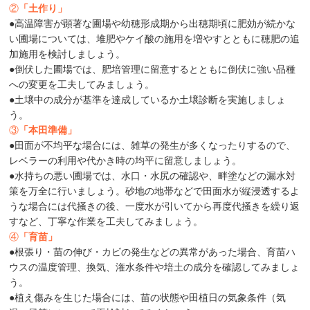
②
「土作り」
●高温障害が顕著な圃場や幼穂形成期から出穂期頃に肥効が続かな
い圃場については、堆肥やケイ酸の施用を増やすとともに穂肥の追
加施用を検討しましょう。
●倒伏した圃場では、肥培管理に留意するとともに倒伏に強い品種
への変更を工夫してみましょう。
●土壌中の成分が基準を達成しているか土壌診断を実施しましょ
う。
③
「本田準備」
●田面が不均平な場合には、雑草の発生が多くなったりするので、
レベラーの利用や代かき時の均平に留意しましょう。
●水持ちの悪い圃場では、水口・水尻の確認や、畔塗などの漏水対
策を万全に行いましょう。砂地の地帯などで田面水が縦浸透するよ
うな場合には代掻きの後、一度水が引いてから再度代掻きを繰り返
すなど、丁寧な作業を工夫してみましょう。
④
「育苗」
●根張り・苗の伸び・カビの発生などの異常があった場合、育苗ハ
ウスの温度管理、換気、潅水条件や培土の成分を確認してみましょ
う。
●植え傷みを生じた場合には、苗の状態や田植日の気象条件（気