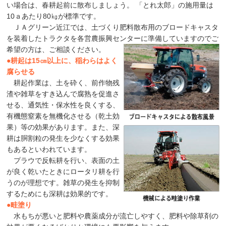
い場合は、春耕起前に散布しましょう。 「とれ太郎」の施用量は
10ａあたり80㎏が標準です。
ＪＡグリーン近江では、土づくり肥料散布用のブロードキャスタ
を装着したトラクタを各営農振興センターに準備していますのでご
希望の方は、ご相談ください。
●
耕起は15㎝以上に、稲わらはよく
腐らせる
耕起作業は、土を砕く、前作物残
渣や雑草をすき込んで腐熟を促進さ
せる、通気性・保水性を良くする、
有機態窒素を無機化させる（乾土効
果）等の効果があります。また、深
耕は胴割粒の発生を少なくする効果
もあるといわれています。
プラウで反転耕を行い、表面の土
が良く乾いたときにロータリ耕を行
うのが理想です。雑草の発生を抑制
するためにも深耕は効果的です。
●
畦塗り
水もちが悪いと肥料や農薬成分が流亡しやすく、肥料や除草剤の