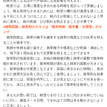
効果が悪くなるばかりか環境にも悪影響を与えます。
畦塗りは、土壌に適度な水分のある時期を見計らって実施しまし
ょう。畦を長持ちさせるためには、畦塗り機の走行速度を遅くし土
を十分にたたきつけることと、畦の土が乾燥してしまわないよう早
めに湛水し、畦の乾燥・ひび割れを防止することが大事です。
●
雑草防除…除草剤のキキメは「散布時期・散布量・水管理」がキ
メテ
雑草防除は、雑草の種子や越冬する雑草の塊茎などの出芽を抑え
ることが基本です。
秋耕や冬耕を繰り返すと、雑草種子や塊茎などが乾燥・凍結した
り、地下深く埋め込まれて出芽数を抑えることができます。
除草剤の包装容器には、水稲の移植後日数と雑草の葉数で散布時
期が表示されています。散布時期が遅れると雑草の葉数が大きくな
り、除草効果が大変悪くなります。容器に表示された時期に、表示
された使用方法を良く読んで正しく使用しましょう。除草剤を効果
的に使うには、田面を均平にし、土が見えないように十分水を張っ
てから、水口と尻水戸をしっかりと止めて除草剤を散布してくださ
い。
水もちが悪い田では、畦塗りを行うとともに代かきを特にていね
いに行い、最低３～４日間、できれば７日間は水を動かさないよう
に工夫しましょう。