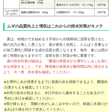
ムギの品質向上と増収はこれからの排水対策がキメテ
麦は、幼穂ができ始める２月頃から出穂期頃に湿害を受けると、
根の活力が著しく悪くなり、葉が黄色く枯死し、たんぱく含量など
の加工適性に関係する成分品質が悪くなります。毎年、春には雨が
続く時期がありますので、湿害を防ぐ対策が特に重要です。
麦の排水対策の秘訣は、「圃場の表面水が土壌中にしみこむ前に
水を排除すること」です。降雨後の表面水が数時間以内に排出する
よう、今一度、排水溝を確認してください。
●土壌中に水が浸透するまでに表面の水を排除できるよう、圃場内
の溝さらえを徹底してください。
●水田の送水が始まると、水口付近から漏水することがあるので、
早めに水口を確認してください。
●雪が積もると、雪解け水がしみこみやすいので、畦面に水溜りが
あれば小溝を付けて排水してください。