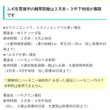
ムギ生育後半の雑草防除は２月末～３中下旬頃が適期
です
●カラスノエンドウ、スズメノエンドウが多い場合
農薬名：ＭＣＰソーダ塩
散布時期：２月末～３月上旬頃
（小麦幼穂形成期）（麦の幼穂1㎜、草丈20～25㎝・但し収穫45日
前まで）
●ハルタデが多い場合
農薬名：ハーモニー75ＤＦ水和剤
散布時期：小麦幼穂形成期～穂ばらみ期・大麦節間伸長期
（2月末～3月中旬頃・但し収穫45日前まで）
＊播種時にハーモニー細粒剤Ｆを使った場合にハーモニー75ＤＦ
水和剤は使用できません。
農薬名：バサグラン液剤
散布時期：２月末～３月中旬頃
（但し、小麦は収穫45日前、大麦類は収穫90日前まで）