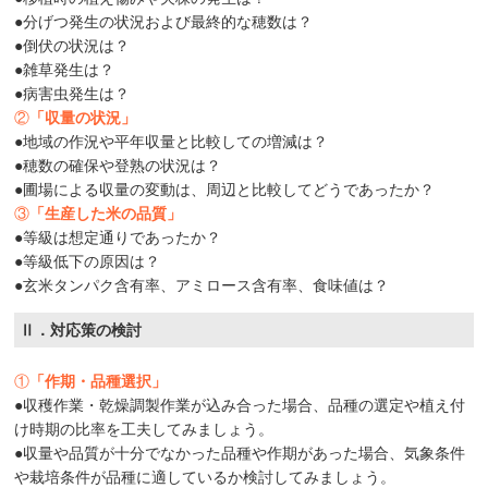
●分げつ発生の状況および最終的な穂数は？
●倒伏の状況は？
●雑草発生は？
●病害虫発生は？
②
「収量の状況」
●地域の作況や平年収量と比較しての増減は？
●穂数の確保や登熟の状況は？
●圃場による収量の変動は、周辺と比較してどうであったか？
③
「生産した米の品質」
●等級は想定通りであったか？
●等級低下の原因は？
●玄米タンパク含有率、アミロース含有率、食味値は？
Ⅱ．対応策の検討
①
「作期・品種選択」
●収穫作業・乾燥調製作業が込み合った場合、品種の選定や植え付
け時期の比率を工夫してみましょう。
●収量や品質が十分でなかった品種や作期があった場合、気象条件
や栽培条件が品種に適しているか検討してみましょう。