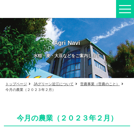
Agri Navi
水稲・麦・大豆などをご案内します
トップページ
JAグリーン近江について
営農事業（営農のこと）
今月の農業（２０２３年２月）
今月の農業（２０２３年２月）