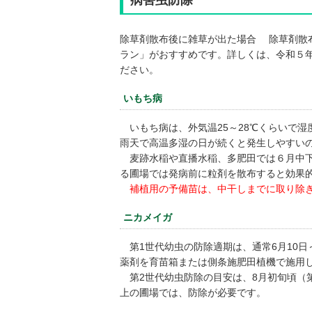
病害虫防除
除草剤散布後に雑草が出た場合 除草剤散
ラン」がおすすめです。詳しくは、令和５年
ださい。
いもち病
いもち病は、外気温25～28℃くらいで
雨天で高温多湿の日が続くと発生しやすい
麦跡水稲や直播水稲、多肥田では６月中下
る圃場では発病前に粒剤を散布すると効果
補植用の予備苗は、中干しまでに取り除
ニカメイガ
第1世代幼虫の防除適期は、通常6月10日
薬剤を育苗箱または側条施肥田植機で施用
第2世代幼虫防除の目安は、8月初旬頃（第
上の圃場では、防除が必要です。