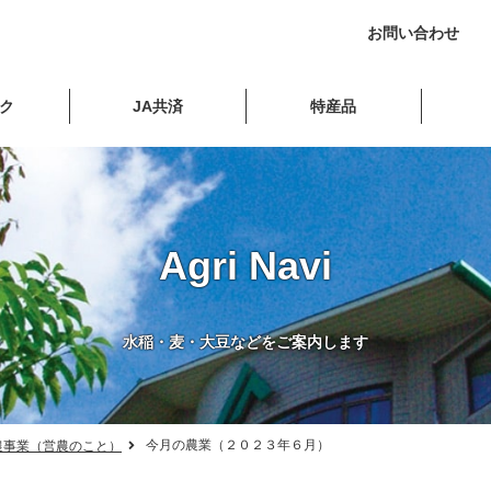
お問い合わせ
ンク
JA共済
特産品
Agri Navi
水稲・麦・大豆などをご案内します
今月の農業（２０２３年６月）
農事業（営農のこと）