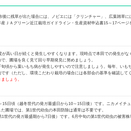
布後に残草が出た場合には、ノビエには「クリンチャー」、広葉雑草に
産ＪＡグリーン近江栽培ガイドライン・生産資材申込書15～17ページ
湿度が高い日が続くと発生しやすくなります。現時点で本田での発生がな
ので、圃場を良く見て回り早期発見に努めましょう。
旬頃から葉いもち病が発生しやすいので注意しましょう。毎年、いも
的です（ただし、環境こだわり栽培の場合には各部会の基準を確認して
きましょう。
～15日頃（越冬世代の発ガ最盛日から10～15日後）です。ニカメイチ
した圃場では、第1世代幼虫の本田防除は通常は不要です。
1世代の発ガ最盛期から7日後）です。6月中旬の第1世代幼虫の被害株