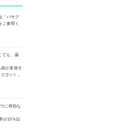
は「バサグ
をご参照く
くても、曇
ち病が多発す
ください）。
ュウに有効な
率が10％以