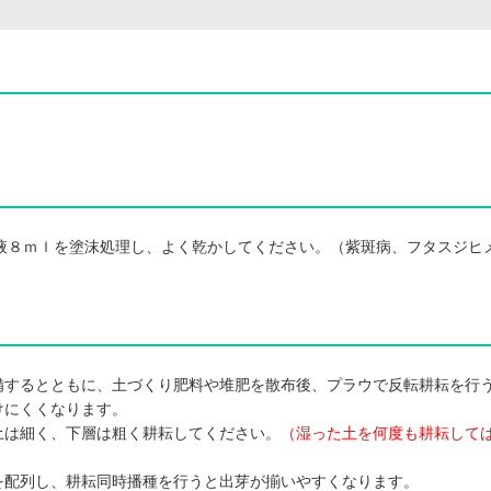
X原液８ｍｌを塗沫処理し、よく乾かしてください。（紫斑病、フタスジヒ
備するとともに、土づくり肥料や堆肥を散布後、プラウで反転耕耘を行
けにくくなります。
土は細く、下層は粗く耕耘してください。
（湿った土を何度も耕耘して
を配列し、耕耘同時播種を行うと出芽が揃いやすくなります。