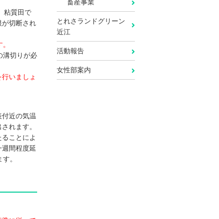
畜産事業
、粘質田で
とれさランドグリーン
根が切断され
近江
す。
活動報告
の溝切りが必
女性部案内
を行いましょ
表付近の気温
出されます。
たることによ
一週間程度延
ます。