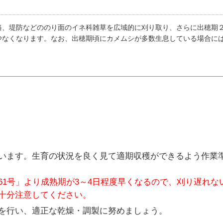
、堤防などののり面のイネ科雑草を広域的に刈り取り、さらに出穂期
少なくなります。なお、出穂期頃にカメムシが多数生息している場合に
います。生育の状況を良く見て適期収穫ができるよう作業
61号」より成熟期が3～4日程度早くなるので、刈り遅れな
十分注意してください。
を行い、適正な乾燥・調製に努めましょう。