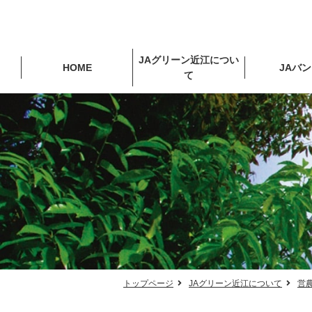
JAグリーン近江につい
HOME
JAバ
て
トップページ
JAグリーン近江について
営