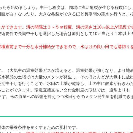
なったら始めましょう。中干し程度は、圃場に浅い亀裂が生じる程度にし
田面が白くなったり、大きな亀裂ができるほど長期間の落水を行うと、
ができます。溝の間隔は３～５ｍ程度、溝の深さは10㎝以上が理想で
術要件で長期中干しを選択した場合は原則として10ａ当たり１本以上
収穫直前まで十分な水分補給ができるので、水はけの良い田でも溝切り
。（大気中の温室効果ガスが増えると、温室効果が強くなり、より地
湛水状態の土壌では大量のメタンが発生し、そのほとんどが大気中に放
長期中干しを行うことで、水田の土壌が乾燥し、土の中に酸素が行きわ
ることができます。環境直接支払い交付金制度の取組では、通常よりも
ます。米の収量への影響を抑えつつ水田からのメタン発生量を削減でき
体の栄養条件を良くするための肥料です。