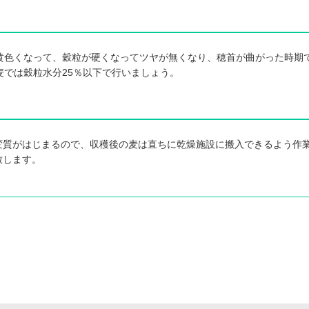
黄色くなって、穀粒が硬くなってツヤが無くなり、穂首が曲がった時期
麦では穀粒水分25％以下で行いましょう。
変質がはじまるので、収穫後の麦は直ちに乾燥施設に搬入できるよう作
致します。