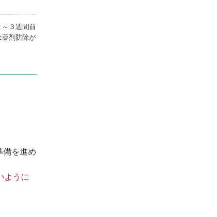
２～３週間前
は薬剤防除が
準備を進め
いように