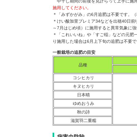
中干し期間の前後を見計らって上手に施
施用してください。
＊「みずかがみ」の6月追肥は不要です。
＊けい酸加里プレミア34などを出穂40日
～7月はじめ頃）に施用すると異常気象に
＊「これいいね」や「すご稲」などの元肥
り施用した場合は6月上下旬の追肥は不要で
一般栽培の追肥の目安
品種
コシヒカリ
キヌヒカリ
日本晴
ゆめおうみ
秋の詩
滋賀羽二重糯