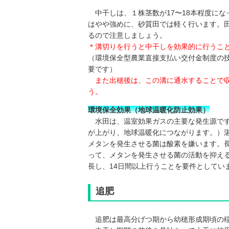
中干しは、１株茎数が17〜18本程度に
はやや強めに、砂質田では軽く行います。
るので注意しましょう。
＊溝切りを行うと中干しを効果的に行うこと
（環境保全型農業直接支払い交付金制度の技
要です）
また出穂後は、この溝に通水することで
う。
環境保全効果（地球温暖化防止効果）
水田は、温室効果ガスの主要な発生源です
が上がり、地球温暖化につながります。）
メタンを発生させる菌は酸素を嫌います。
って、メタンを発生させる菌の活動を抑え
長し、14日間以上行うことを要件としてい
追肥
追肥は最高分げつ期から幼穂形成期頃の稲