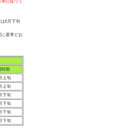
基準に従って
は6月下旬
肥に基準どお
用時期
月上旬
月上旬
月下旬
月下旬
月下旬
月下旬