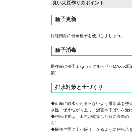
良い大豆作りのポイント
種子更新
採種圃産の健全種子を使用しましょう。
種子消毒
播種前に種子１kg当りクルーザーMAX-
策）
排水対策と土づくり
◆田面に雨水がたまらないよう排水溝を整
水性・保水性が向上し、湿害や干ばつを受
◆耕耘作業は、田面が乾燥した時に表面の
ん）
◆播種位置に土が盛り上がるように耕耘爪