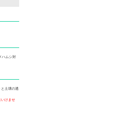
メハムシ対
うと土壌の透
はいけませ