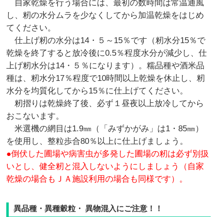
自家乾燥を行う場合には、最初の数時間は常温通風
し、籾の水分ムラを少なくしてから加温乾燥をはじめ
てください。
仕上げ籾の水分は14・５～15％です（籾水分15％で
乾燥を終了すると放冷後に0.5％程度水分が減少し、仕
上げ籾水分は14・５％になります）。糯品種や酒米品
種は、籾水分17％程度で10時間以上乾燥を休止し、籾
水分を均質化してから15％に仕上げてください。
籾摺りは乾燥終了後、必ず１昼夜以上放冷してから
おこないます。
米選機の網目は1.9㎜（「みずかがみ」は1・85㎜）
を使用し、整粒歩合80％以上に仕上げましょう。
●倒伏した圃場や病害虫が多発した圃場の籾は必ず別扱
いとし、健全籾と混入しないようにしましょう（自家
乾燥の場合もＪＡ施設利用の場合も同様です）。
異品種・異種穀粒・ 異物混入にご注意！！