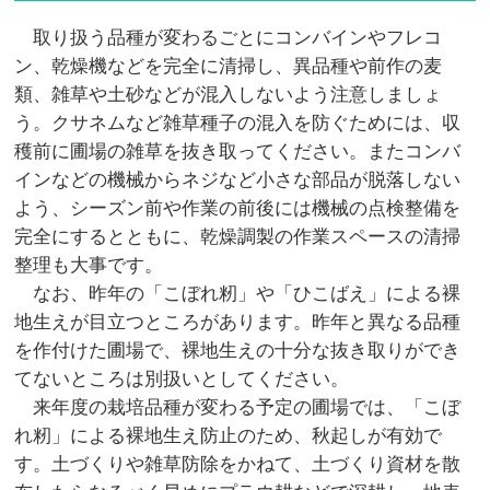
取り扱う品種が変わるごとにコンバインやフレコ
ン、乾燥機などを完全に清掃し、異品種や前作の麦
類、雑草や土砂などが混入しないよう注意しましょ
う。クサネムなど雑草種子の混入を防ぐためには、収
穫前に圃場の雑草を抜き取ってください。またコンバ
インなどの機械からネジなど小さな部品が脱落しない
よう、シーズン前や作業の前後には機械の点検整備を
完全にするとともに、乾燥調製の作業スペースの清掃
整理も大事です。
なお、昨年の「こぼれ籾」や「ひこばえ」による裸
地生えが目立つところがあります。昨年と異なる品種
を作付けた圃場で、裸地生えの十分な抜き取りができ
てないところは別扱いとしてください。
来年度の栽培品種が変わる予定の圃場では、「こぼ
れ籾」による裸地生え防止のため、秋起しが有効で
す。土づくりや雑草防除をかねて、土づくり資材を散