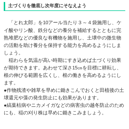
土づくりを徹底し次年度にそなえよう
「とれ太郎」を10アール当たり３～４袋施用し、ケ
イ酸やリン酸、鉄分などの養分を補給するとともに完
熟堆肥などの優良な有機物を施用し、土壌中の微生物
の活動を助け養分を保持する能力を高めるようにしま
しょう。
稲わらを気温が高い時期にすき込めば土づくり効果
が期待できます。あわせて深さ15㎝を目標に耕耘し、
根の伸びる範囲を広くし、根の働きを高めるようにし
ます。
●作物残渣や雑草を早めに鋤きこんでおくと田植後の土
壌還元や藻の発生防止にも効果があります。
●縞葉枯病やニカメイガなどの病害虫の越冬防止のため
にも、稲の刈り株は早めに鋤きこみましょう。