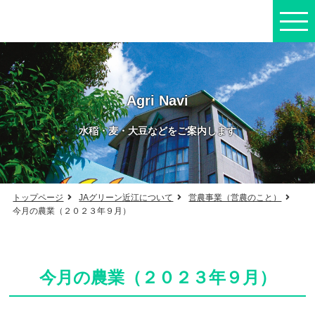
Agri Navi
水稲・麦・大豆などをご案内します
トップページ
JAグリーン近江について
営農事業（営農のこと）
今月の農業（２０２３年９月）
今月の農業（２０２３年９月）