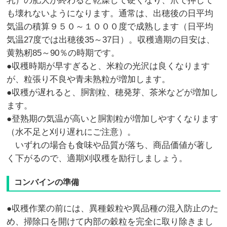
乳）の肥大が終わると乾燥して硬くなり、爪で押して
も壊れないようになります。通常は、出穂後の日平均
気温の積算９５０～１０００度で成熟します（日平均
気温27度では出穂後35～37日）。収穫適期の目安は、
黄熟籾85～90％の時期です。
●収穫時期が早すぎると、米粒の光沢は良くなります
が、粒張り不良や青未熟粒が増加します。
●収穫が遅れると、胴割粒、穂発芽、茶米などが増加し
ます。
●登熟期の気温が高いと胴割粒が増加しやすくなります
（水不足と刈り遅れにご注意）。
いずれの場合も食味や品質が落ち、商品価値が著し
く下がるので、適期刈収穫を励行しましょう。
コンバインの準備
●収穫作業の前には、異種穀粒や異品種の混入防止のた
め、掃除口を開けて内部の穀粒を完全に取り除きまし