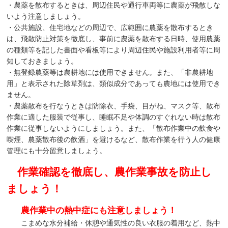
・農薬を散布するときは、周辺住民や通行車両等に農薬が飛散しな
いよう注意しましょう。
・公共施設、住宅地などの周辺で、広範囲に農薬を散布するとき
は、飛散防止対策を徹底し、事前に農薬を散布する日時、使用農薬
の種類等を記した書面や看板等により周辺住民や施設利用者等に周
知しておきましょう。
・無登録農薬等は農耕地には使用できません。また、「非農耕地
用」と表示された除草剤は、類似成分であっても農地には使用でき
ません。
・農薬散布を行なうときは防除衣、手袋、目がね、マスク等、散布
作業に適した服装で従事し、睡眠不足や体調のすぐれない時は散布
作業に従事しないようにしましょう。また、「散布作業中の飲食や
喫煙、農薬散布後の飲酒」を避けるなど、散布作業を行う人の健康
管理にも十分留意しましょう。
作業確認を徹底し、農作業事故を防止し
ましょう！
農作業中の熱中症にも注意しましょう！
こまめな水分補給・休憩や通気性の良い衣服の着用など、熱中