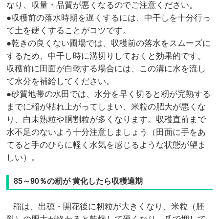
なり、収量・品質が悪くなるのでご注意ください。
●収穫前の落水時期を遅くするには、中干しを十分行っ
て土を硬くすることがコツです。
●乾きの良くない圃場では、収穫前の落水をスムーズに
するため、中干し時に溝切りしておくと効果的です。
収穫前に田面が白乾する場合には、この溝に水を流し
て水分を補給してください。
●砂質地帯の水田では、水分を早く切ると籾が完熟する
までに稲が枯れ上がってしまい、米粒の肥大が悪くな
り、白未熟粒や胴割粒が多くなります。収穫直前まで
水不足のないよう十分注意しましょう（田面に手をあ
てると手のひらに軽く水気を感じるような状態が望ま
しい）。
85～90％の籾が 黄化したら収穫適期
稲は、出穂・開花後に籾粒が大きくなり、米粒（胚