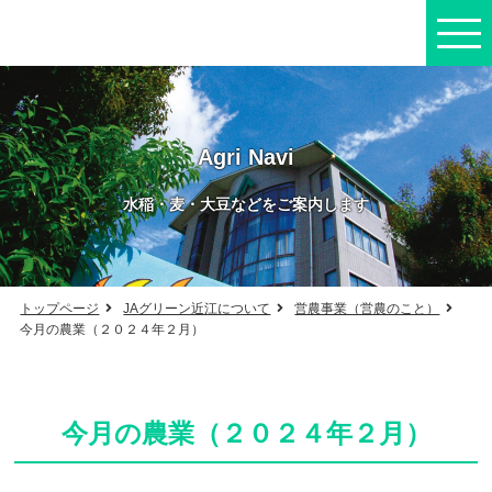
Agri Navi
水稲・麦・大豆などをご案内します
トップページ
JAグリーン近江について
営農事業（営農のこと）
今月の農業（２０２４年２月）
今月の農業（２０２４年２月）