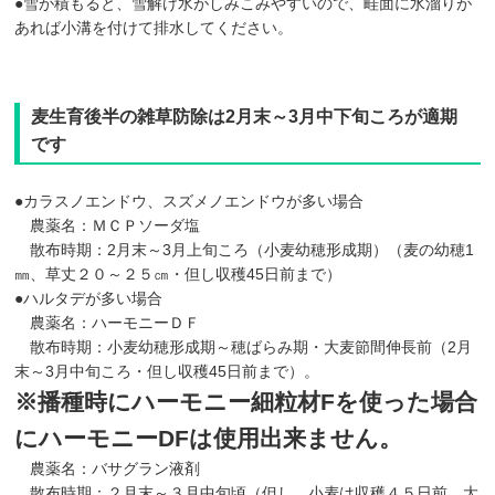
●雪が積もると、雪解け水がしみこみやすいので、畦面に水溜りが
あれば小溝を付けて排水してください。
麦生育後半の雑草防除は2月末～3月中下旬ころが適期
です
●カラスノエンドウ、スズメノエンドウが多い場合
農薬名：ＭＣＰソーダ塩
散布時期：2月末～3月上旬ころ（小麦幼穂形成期）（麦の幼穂1
㎜、草丈２０～２５㎝・但し収穫45日前まで）
●ハルタデが多い場合
農薬名：ハーモニーＤＦ
散布時期：小麦幼穂形成期～穂ばらみ期・大麦節間伸長前（2月
末～3月中旬ころ・但し収穫45日前まで）。
※播種時にハーモニー細粒材Fを使った場合
にハーモニーDFは使用出来ません。
農薬名：バサグラン液剤
散布時期：２月末～３月中旬頃（但し、小麦は収穫４５日前、大