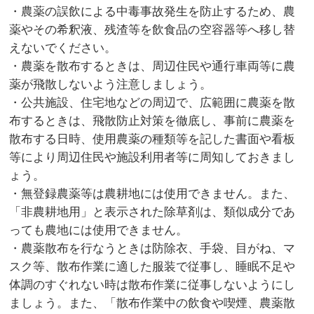
・農薬の誤飲による中毒事故発生を防止するため、農
薬やその希釈液、残渣等を飲食品の空容器等へ移し替
えないでください。
・農薬を散布するときは、周辺住民や通行車両等に農
薬が飛散しないよう注意しましょう。
・公共施設、住宅地などの周辺で、広範囲に農薬を散
布するときは、飛散防止対策を徹底し、事前に農薬を
散布する日時、使用農薬の種類等を記した書面や看板
等により周辺住民や施設利用者等に周知しておきまし
ょう。
・無登録農薬等は農耕地には使用できません。また、
「非農耕地用」と表示された除草剤は、類似成分であ
っても農地には使用できません。
・農薬散布を行なうときは防除衣、手袋、目がね、マ
スク等、散布作業に適した服装で従事し、睡眠不足や
体調のすぐれない時は散布作業に従事しないようにし
ましょう。また、「散布作業中の飲食や喫煙、農薬散