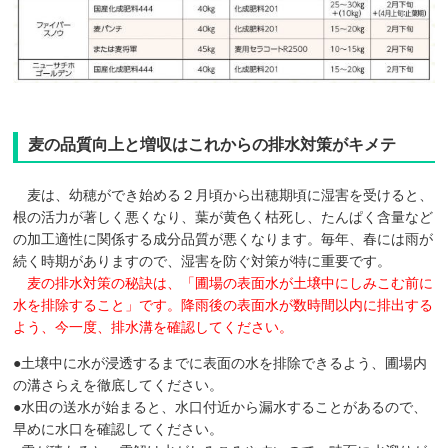
麦の品質向上と増収はこれからの排水対策がキメテ
麦は、幼穂ができ始める２月頃から出穂期頃に湿害を受けると、
根の活力が著しく悪くなり、葉が黄色く枯死し、たんぱく含量など
の加工適性に関係する成分品質が悪くなります。毎年、春には雨が
続く時期がありますので、湿害を防ぐ対策が特に重要です。
麦の排水対策の秘訣は、「圃場の表面水が土壌中にしみこむ前に
水を排除すること」です。降雨後の表面水が数時間以内に排出する
よう、今一度、排水溝を確認してください。
●土壌中に水が浸透するまでに表面の水を排除できるよう、圃場内
の溝さらえを徹底してください。
●水田の送水が始まると、水口付近から漏水することがあるので、
早めに水口を確認してください。