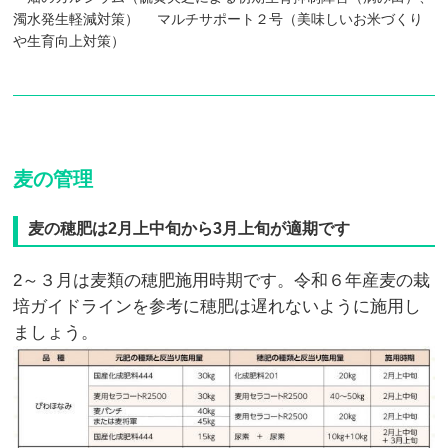
濁水発生軽減対策） マルチサポート２号（美味しいお米づくり
や生育向上対策）
麦の管理
麦の穂肥は2月上中旬から3月上旬が適期です
2～３月は麦類の穂肥施用時期です。令和６年産麦の栽
培ガイドラインを参考に穂肥は遅れないように施用し
ましょう。