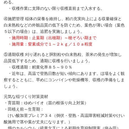
める。
・収穫作業に支障のない限り収穫直前まで入水する。
④施肥管理 稲体の栄養を維持し、籾の充実向上による収量確保と
白未熟粒などの外観品質の低下を防ぐため、葉色が薄い場合（葉色
５以下の場合）は、追肥を実施しましょう。
・施用時期：止葉期（出穂期）～穂ぞろい期まで
・施用量：窒素成分で１～２ｋｇ／１０ａ程度
⑤適期収穫 刈り遅れると胴割粒や白未熟粒、茶米の発生が増加し
品質低下するため、適期に収穫を行いましょう。
・収穫適期：籾黄化率８５～９０％
・近年は、高温で登熟日数が短い傾向にあります。ほ場をよく観
察するとともに、早めにコンバインや乾燥機等、収穫の準備をしま
しょう。
元気な稲づくり対策資材
・育苗期：ゆめバイオ（苗の根張り向上対策）
・田植え前～生育期：
けい酸加里プレミア３４（倒伏・登熟・高温障害軽減対策やけい
酸施用で茎や葉が丈夫になります。）
畑のカルシウム（硫黄欠乏による初期生育抑制障害（病み田）、