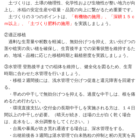
土づくりは、土壌の物理性、化学性および生物性が整い地力が向
上し、水稲の安定生産や収量・品質の向上に繋がるため重要です。
土づくりの３つのポイントは、
「有機物の施用」、「深耕１５ｃ
ｍ以上」、「土づくり肥料の施用」
を実践しましょう。
②適正移植
過剰な生育量や籾数を軽減し、無効分げつを抑え、太い分げつの
茎や稔実の良い穂を確保し、生育後半までの栄養状態を維持するた
め、地域・品種に応じた移植時期と栽植密度を実践しましょう。
③水管理 登熟後半までの稲体を維持し、健全化を図るため、生育
時期に合わせた水管理を行いましょう。
・移植２週間後には、浅水管理で分げつ促進と還元障害を回避す
る。
・早めの中干しで無効分げつを抑える。過度な中干しは、根を痛
めるため行わない。
・環境直接支払い交付金の長期中干しを実施される方は、１４日
間以上の中干しが必要。（晴天が続き、ほ場の土が白く乾く場合
は、走水をし、水分調整をしてください。）
・台風や暴風が吹き荒れ通過する場合は、深水管理をする。
・出穂前後各３週間は湛水管理で白未熟粒の抑制と籾の充実を高