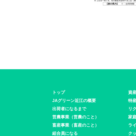
トップ
資
JAグリーン近江の概要
特
出荷者になるまで
リ
営農事業（営農のこと）
家
畜産事業（畜産のこと）
ラ
組合員になる
ク