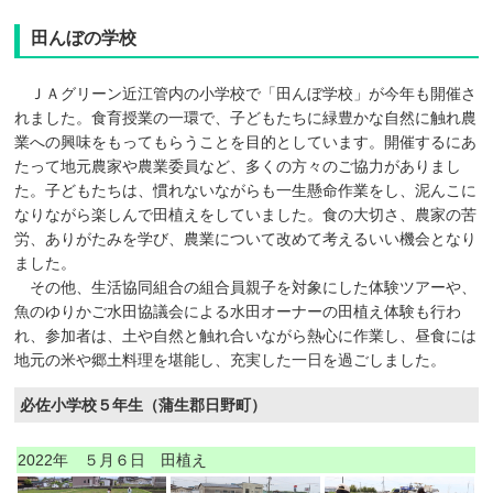
田んぼの学校
ＪＡグリーン近江管内の小学校で「田んぼ学校」が今年も開催さ
れました。食育授業の一環で、子どもたちに緑豊かな自然に触れ農
業への興味をもってもらうことを目的としています。開催するにあ
たって地元農家や農業委員など、多くの方々のご協力がありまし
た。子どもたちは、慣れないながらも一生懸命作業をし、泥んこに
なりながら楽しんで田植えをしていました。食の大切さ、農家の苦
労、ありがたみを学び、農業について改めて考えるいい機会となり
ました。
その他、生活協同組合の組合員親子を対象にした体験ツアーや、
魚のゆりかご水田協議会による水田オーナーの田植え体験も行わ
れ、参加者は、土や自然と触れ合いながら熱心に作業し、昼食には
地元の米や郷土料理を堪能し、充実した一日を過ごしました。
必佐小学校５年生（蒲生郡日野町）
2022年 ５月６日 田植え